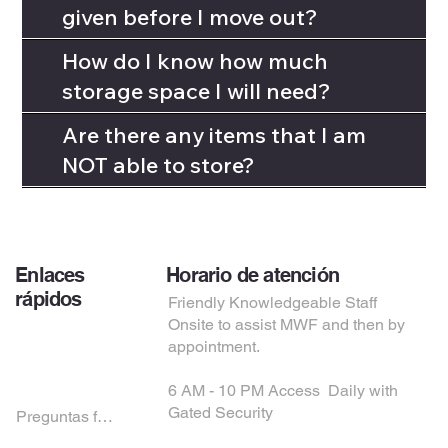
given before I move out?
How do I know how much
storage space I will need?
Are there any items that I am
NOT able to store?
Enlaces
Horario de atención
rápidos
Friendly Knowledgeable Staff
Onsite to assist MWF and then by
ALQUILAR AHORA
appointment.
CONTACTO
ENCUÉNTRANOS
6 AM - 10 PM Access Daily with
Gated Security
Preguntas frecuentes
DÉJANOS UNA RESEÑA EN GOOGLE