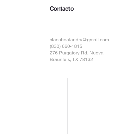
Contacto
PAGAR MI FACTURA
claseboatandrv@gmail.com
(830) 660-1815
276 Purgatory Rd, Nueva
Braunfels, TX 78132
Privacy Policy
Terms and Conditions
© 2024 Almacenamiento de embarcaciones y
vehículos recreativos de clase A con tecnología de
RPM Storage Management